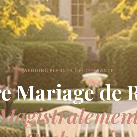
WEDDING PLANNER ÎLE-DE-FRANCE
e Mariage de 
Magistralemen