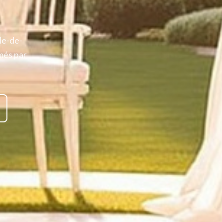
le-de-
més par