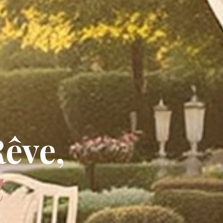
Rêve,
t