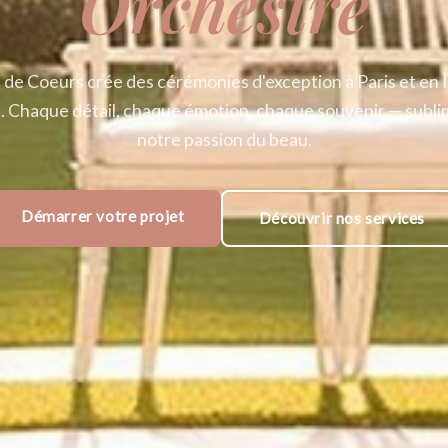
Orchestré
 de Coeurs crée des cérémonies d'exception à Paris et en Î
. Chaque détail, chaque émotion, chaque souvenir — subli
notre passion du beau.
Démarrer votre projet
Découvrir nos services