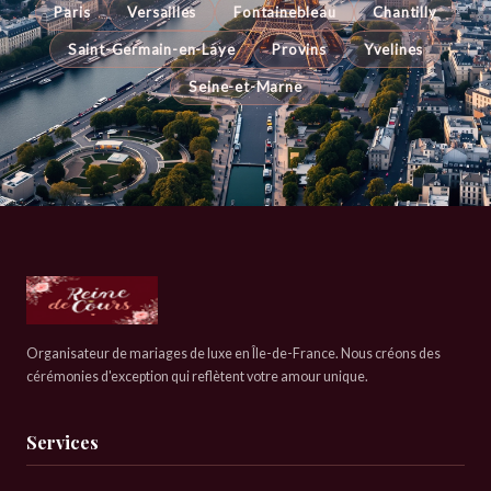
Paris
Versailles
Fontainebleau
Chantilly
Saint-Germain-en-Laye
Provins
Yvelines
Seine-et-Marne
Organisateur de mariages de luxe en Île-de-France. Nous créons des
cérémonies d'exception qui reflètent votre amour unique.
Services