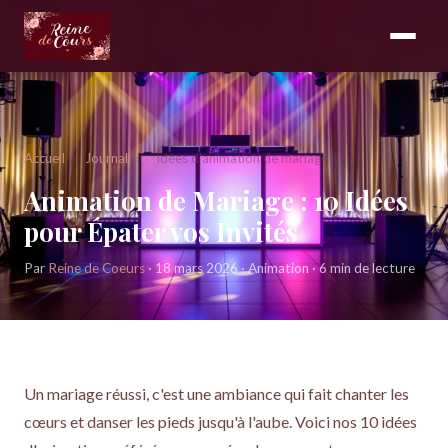
Accueil
›
Journal
›
Idées d'animation de mariage
Animation de Mariage : 10 Idées
pour Épater vos Invités
Par
Reine de Coeurs
· 18 mars 2026 · Animation · 6 min de lecture
Un mariage réussi, c'est une ambiance qui fait chanter les
cœurs et danser les pieds jusqu'à l'aube. Voici nos 10 idées