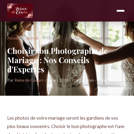
Accueil
›
Journal
›
Choisir son photographe de mariage
Choisir son Photographe de
Mariage : Nos Conseils
d'Expertes
Par
Reine de Coeurs
· 5 mars 2026 · Prestataires · 7 min de lecture
Les photos de votre mariage seront les gardiens de vos
plus beaux souvenirs. Choisir le bon photographe est l'une