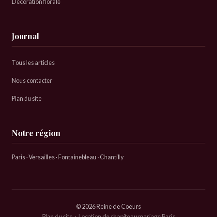
Décoration florale
Journal
Tous les articles
Nous contacter
Plan du site
Notre région
Paris · Versailles · Fontainebleau · Chantilly
© 2026 Reine de Coeurs
Plan du site
·
Location de chapiteau mariage Paris